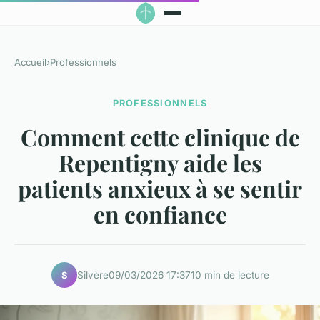
Accueil
›
Professionnels
PROFESSIONNELS
Comment cette clinique de
Repentigny aide les
patients anxieux à se sentir
en confiance
Silvère
09/03/2026 17:37
10 min de lecture
S