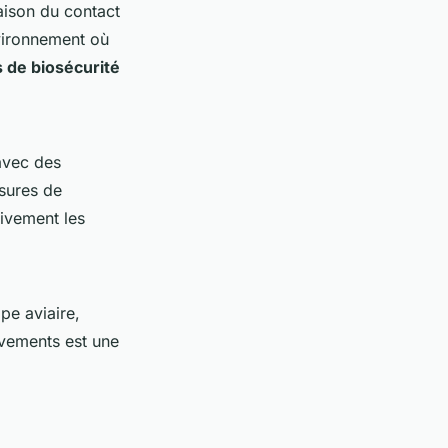
raison du contact
nvironnement où
 de biosécurité
 avec des
sures de
ativement les
pe aviaire,
uvements est une