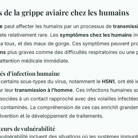
de la grippe aviaire chez les humains
re
peut affecter les humains par un processus de
transmiss
ste relativement rare. Les
symptômes chez les humains
in
e la toux, et des maux de gorge. Ces symptômes peuvent pr
ons
plus graves comme des difficultés respiratoires ou une
 attention médicale immédiate.
s d’infection humaine
 certains sous-types du virus, notamment le
H5N1
, ont été l
r leur
transmission à l’homme
. Ces infections humaines s
ociées à un contact rapproché avec des volailles infectée
contaminés. La compréhension de ces cas enrichit grandem
révention et le développement de traitements.
teurs de vulnérabilité
vulnérabilité incluent des situations où les systèmes immuni