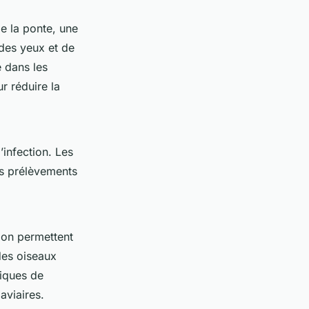
e la ponte, une
 des yeux et de
e dans les
r réduire la
’infection. Les
es prélèvements
tion permettent
 des oiseaux
tiques de
aviaires.