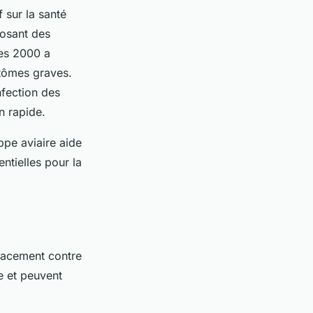
 sur la santé
posant des
es 2000 a
ptômes graves.
fection des
n rapide.
ppe aviaire aide
ntielles pour la
icacement contre
le et peuvent