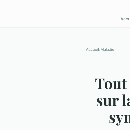
Accu
Accueil
›
Maladie
Tout 
sur l
sy