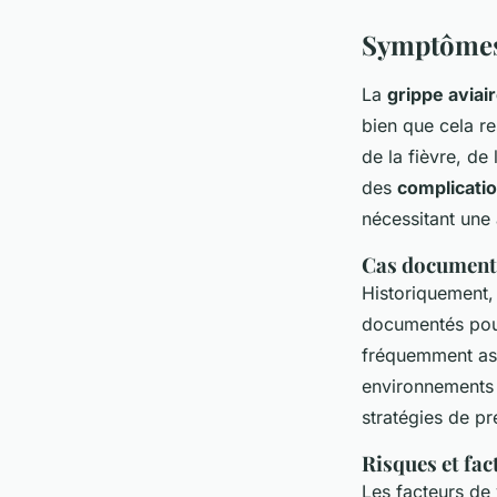
Symptômes 
La
grippe aviai
bien que cela re
de la fièvre, d
des
complicati
nécessitant une
Cas documenté
Historiquement,
documentés pou
fréquemment ass
environnements 
stratégies de p
Risques et fac
Les facteurs de 