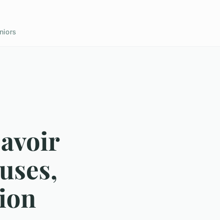
niors
savoir
auses,
ion