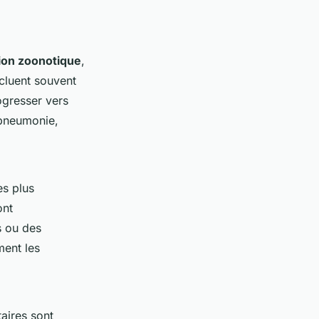
ion zoonotique
,
cluent souvent
ogresser vers
 pneumonie,
es plus
ont
s ou des
ent les
taires sont