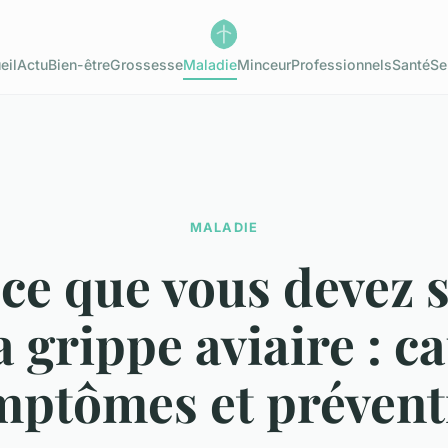
eil
Actu
Bien-être
Grossesse
Maladie
Minceur
Professionnels
Santé
Se
MALADIE
ce que vous devez 
a grippe aviaire : c
mptômes et prévent