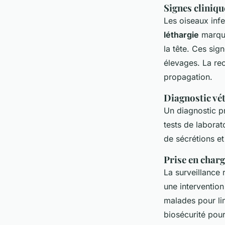
Signes cliniqu
Les oiseaux inf
léthargie
marqué
la tête. Ces sig
élevages. La re
propagation.
Diagnostic vé
Un diagnostic p
tests de laborat
de sécrétions et
Prise en char
La surveillance 
une intervention
malades pour li
biosécurité pour