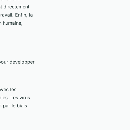
nt directement
avail. Enfin, la
on humaine,
 pour développer
avec les
les. Les virus
 par le biais